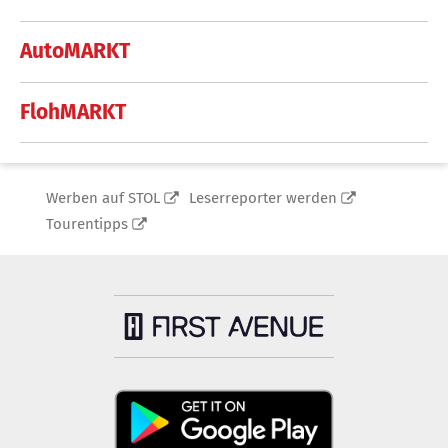
AutoMARKT
FlohMARKT
Werben auf STOL
Leserreporter werden
Tourentipps