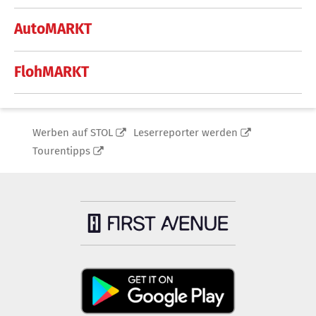
AutoMARKT
FlohMARKT
Werben auf STOL
Leserreporter werden
Tourentipps