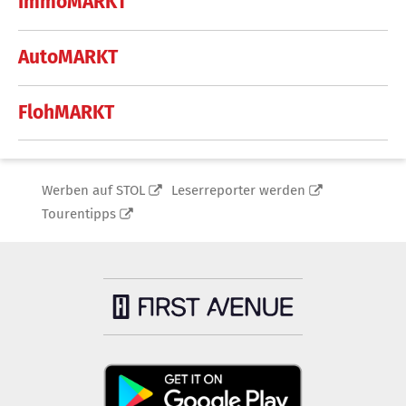
ImmoMARKT
AutoMARKT
FlohMARKT
Werben auf STOL
Leserreporter werden
Tourentipps