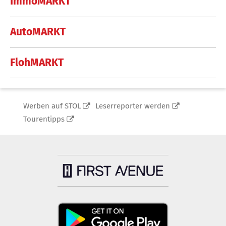
ImmoMARKT
AutoMARKT
FlohMARKT
Werben auf STOL
Leserreporter werden
Tourentipps