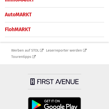
AutoMARKT
FlohMARKT
Werben auf STOL
Leserreporter werden
Tourentipps