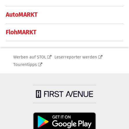
AutoMARKT
FlohMARKT
Werben auf STOL
Leserreporter werden
Tourentipps