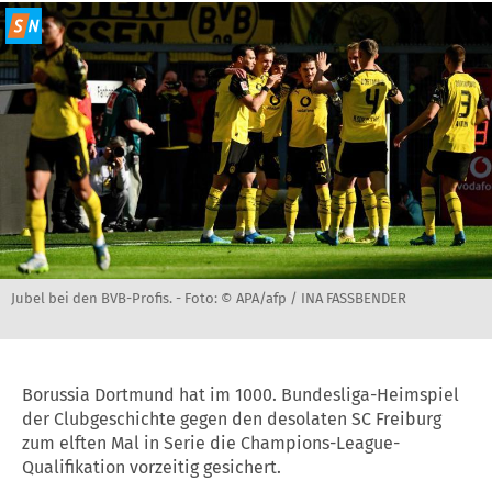
Jubel bei den BVB-Profis. -
Foto: © APA/afp / INA FASSBENDER
Borussia Dortmund hat im 1000. Bundesliga-Heimspiel
der Clubgeschichte gegen den desolaten SC Freiburg
zum elften Mal in Serie die Champions-League-
Qualifikation vorzeitig gesichert.