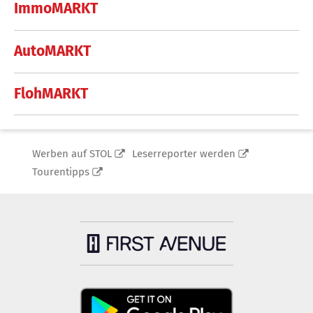
ImmoMARKT
AutoMARKT
FlohMARKT
Werben auf STOL
Leserreporter werden
Tourentipps