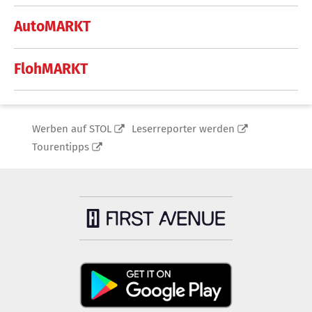
AutoMARKT
FlohMARKT
Werben auf STOL
Leserreporter werden
Tourentipps