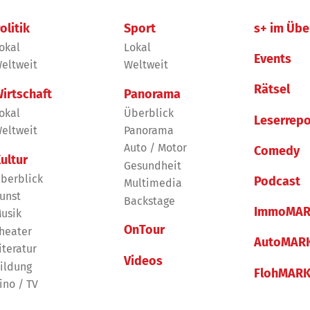
olitik
Sport
s+ im Übe
okal
Lokal
Events
eltweit
Weltweit
Rätsel
irtschaft
Panorama
okal
Überblick
Leserrepo
eltweit
Panorama
Auto / Motor
Comedy
ultur
Gesundheit
berblick
Podcast
Multimedia
unst
Backstage
ImmoMAR
usik
OnTour
heater
AutoMAR
iteratur
Videos
ildung
FlohMAR
ino / TV