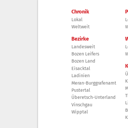
Chronik
P
Lokal
L
Weltweit
W
Bezirke
W
Landesweit
L
Bozen Leifers
W
Bozen Land
K
Eisacktal
Ü
Ladinien
K
Meran-Burggrafenamt
M
Pustertal
T
Überetsch-Unterland
L
Vinschgau
B
Wipptal
K