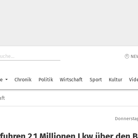
🕙 NE
ke
Chronik
Politik
Wirtschaft
Sport
Kultur
Vid
aft
Donnerstag
 fuhren 2,1 Millionen Lkw über den 