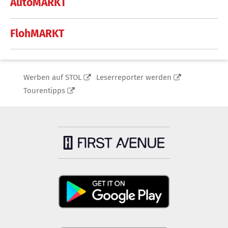
AutoMARKT
FlohMARKT
Werben auf STOL
Leserreporter werden
Tourentipps