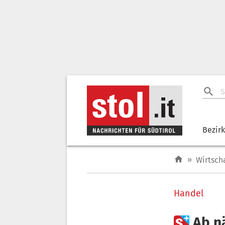
Bezir
»
Wirtsch
Handel

Ab n