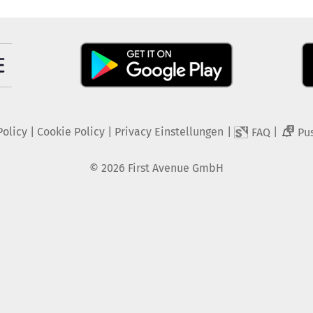
Policy
|
Cookie Policy
|
Privacy Einstellungen
|
|
FAQ
Pu
2
©
2026
First Avenue GmbH