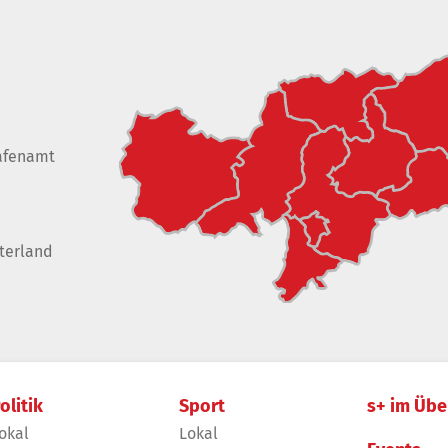
afenamt
terland
olitik
Sport
s+ im Übe
okal
Lokal