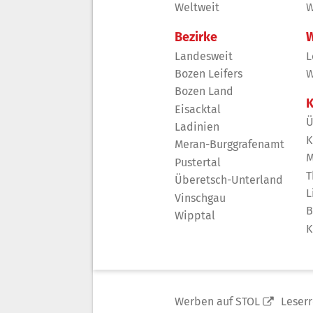
Weltweit
W
Bezirke
W
Landesweit
L
Bozen Leifers
W
Bozen Land
K
Eisacktal
Ü
Ladinien
K
Meran-Burggrafenamt
M
Pustertal
T
Überetsch-Unterland
L
Vinschgau
B
Wipptal
K
Werben auf STOL
Leser