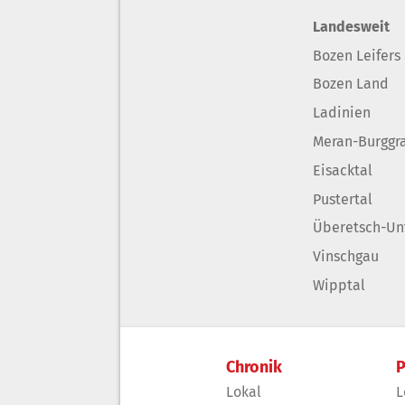
Landesweit
Bozen Leifers
Bozen Land
Ladinien
Meran-Burggr
Eisacktal
Pustertal
Überetsch-Un
Vinschgau
Wipptal
Chronik
P
Lokal
L