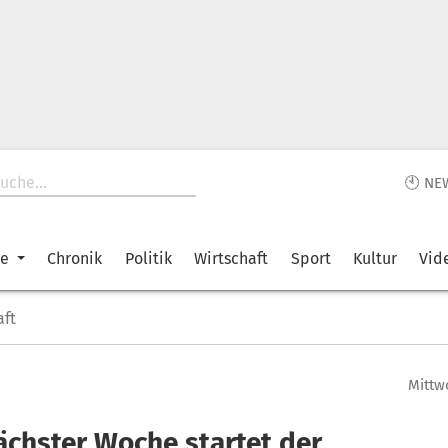
🕙 NE
ke
Chronik
Politik
Wirtschaft
Sport
Kultur
Vid
aft
Mittwo
ächster Woche startet der