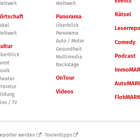
Events
eltweit
Weltweit
Rätsel
irtschaft
Panorama
okal
Überblick
Leserrepo
eltweit
Panorama
Auto / Motor
Comedy
ultur
Gesundheit
berblick
Podcast
Multimedia
unst
Backstage
ImmoMAR
usik
OnTour
heater
AutoMAR
iteratur
Videos
ildung
FlohMAR
ino / TV
reporter werden
Tourentipps