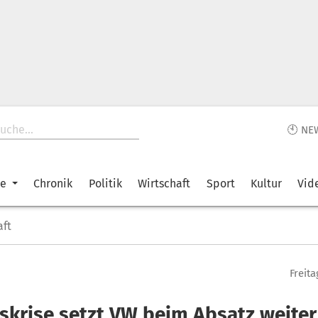
🕙 NE
ke
Chronik
Politik
Wirtschaft
Sport
Kultur
Vid
aft
Freita
skrise setzt VW beim Absatz weiter