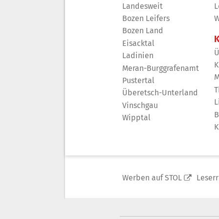
Landesweit
L
Bozen Leifers
W
Bozen Land
K
Eisacktal
Ü
Ladinien
K
Meran-Burggrafenamt
M
Pustertal
T
Überetsch-Unterland
L
Vinschgau
B
Wipptal
K
Werben auf STOL
Leser