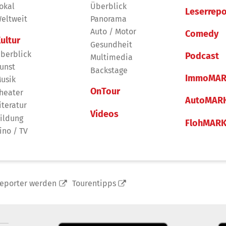
okal
Überblick
Leserrepo
eltweit
Panorama
Auto / Motor
Comedy
ultur
Gesundheit
berblick
Podcast
Multimedia
unst
Backstage
ImmoMAR
usik
OnTour
heater
AutoMAR
iteratur
Videos
ildung
FlohMAR
ino / TV
reporter werden
Tourentipps