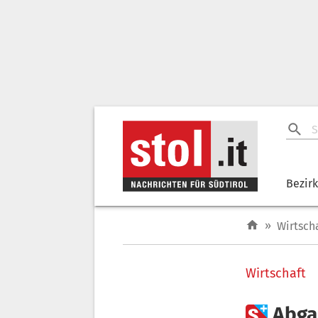
Bezir
»
Wirtsch
Wirtschaft

Abga