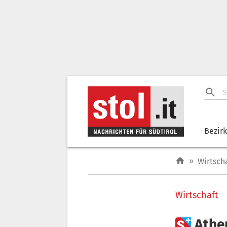
Bezir
»
Wirtsch
Wirtschaft

Athe