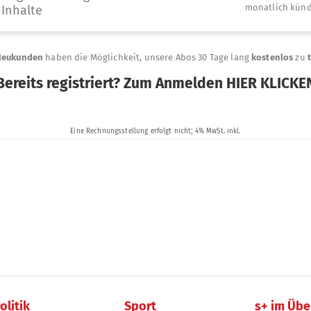
olitik
Sport
s+ im Übe