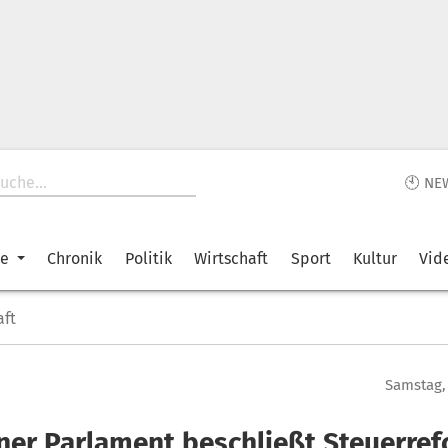
🕙 NE
ke
Chronik
Politik
Wirtschaft
Sport
Kultur
Vid
aft
Samstag, 
ner Parlament beschließt Steuerre