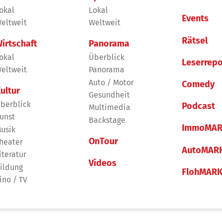
okal
Lokal
Events
eltweit
Weltweit
Rätsel
irtschaft
Panorama
okal
Überblick
Leserrepo
eltweit
Panorama
Auto / Motor
Comedy
ultur
Gesundheit
berblick
Podcast
Multimedia
unst
Backstage
ImmoMAR
usik
OnTour
heater
AutoMAR
iteratur
Videos
ildung
FlohMAR
ino / TV