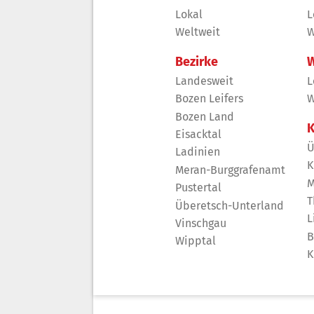
Lokal
L
Weltweit
W
Bezirke
W
Landesweit
L
Bozen Leifers
W
Bozen Land
K
Eisacktal
Ü
Ladinien
K
Meran-Burggrafenamt
M
Pustertal
T
Überetsch-Unterland
L
Vinschgau
B
Wipptal
K