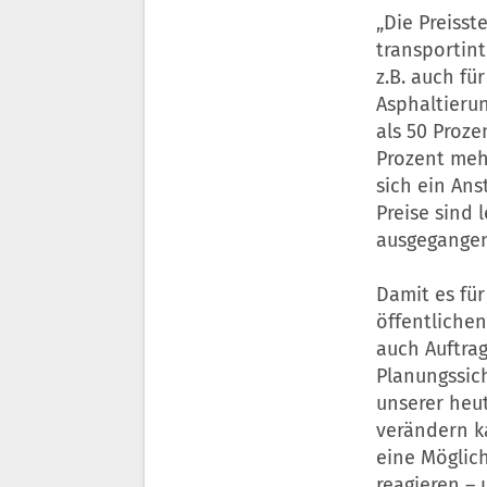
„Die Preisst
transportin
z.B. auch fü
Asphaltieru
als 50 Proze
Prozent meh
sich ein An
Preise sind 
ausgegangen“
Damit es fü
öffentliche
auch Auftrag
Planungssich
unserer heu
verändern ka
eine Möglic
reagieren –