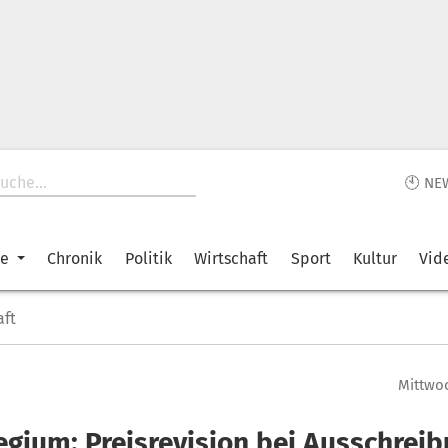
🕙 NE
ke
Chronik
Politik
Wirtschaft
Sport
Kultur
Vid
aft
Mittwoc
egium: Preisrevision bei Ausschrei