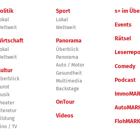
olitik
Sport
s+ im Übe
okal
Lokal
Events
eltweit
Weltweit
Rätsel
irtschaft
Panorama
okal
Überblick
Leserrepo
eltweit
Panorama
Auto / Motor
Comedy
ultur
Gesundheit
berblick
Podcast
Multimedia
unst
Backstage
ImmoMAR
usik
OnTour
heater
AutoMAR
iteratur
Videos
ildung
FlohMAR
ino / TV