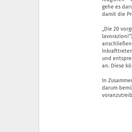
gehe es daru
damit die Pr
„Die 20 vorg
lavorazioni“
anschließend
Inkrafttrete
und entspre
an. Diese kö
In Zusammen
darum bemüh
voranzutrei