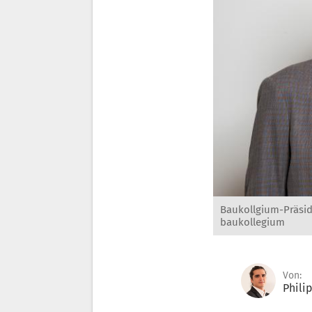
Baukollgium-Präside
baukollegium
Von:
Phili