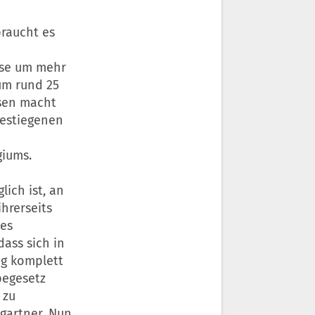
braucht es
ise um mehr
 um rund 25
isen macht
gestiegenen
giums.
ich ist, an
hrerseits
 es
dass sich in
ag komplett
begesetz
 zu
gartner. Nun