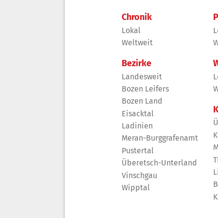
Chronik
P
Lokal
L
Weltweit
W
Bezirke
W
Landesweit
L
Bozen Leifers
W
Bozen Land
K
Eisacktal
Ü
Ladinien
K
Meran-Burggrafenamt
M
Pustertal
T
Überetsch-Unterland
L
Vinschgau
B
Wipptal
K