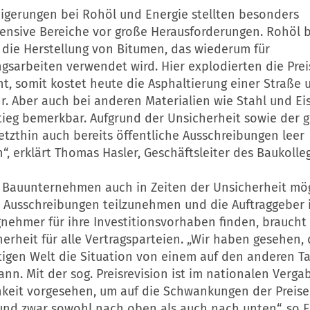
eigerungen bei Rohöl und Energie stellten besonders
tensive Bereiche vor große Herausforderungen. Rohöl 
r die Herstellung von Bitumen, das wiederum für
ngsarbeiten verwendet wird. Hier explodierten die Pre
nt, somit kostet heute die Asphaltierung einer Straße
r. Aber auch bei anderen Materialien wie Stahl und E
stieg bemerkbar. Aufgrund der Unsicherheit sowie der 
letzthin auch bereits öffentliche Ausschreibungen leer
, erklärt Thomas Hasler, Geschäftsleiter des Baukolle
r Bauunternehmen auch in Zeiten der Unsicherheit mögl
n Ausschreibungen teilzunehmen und die Auftraggeber i
nehmer für ihre Investitionsvorhaben finden, braucht
erheit für alle Vertragsparteien. „Wir haben gesehen, 
tigen Welt die Situation von einem auf den anderen T
nn. Mit der sog. Preisrevision ist im nationalen Verga
hkeit vorgesehen, um auf die Schwankungen der Preise
 und zwar sowohl nach oben als auch nach unten“, so E