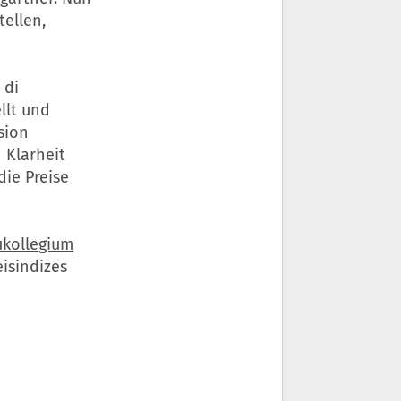
tellen,
 di
llt und
sion
 Klarheit
ie Preise
kollegium
isindizes