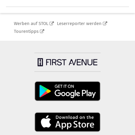
Werben auf STOL
Leserreporter werden
Tourentipps