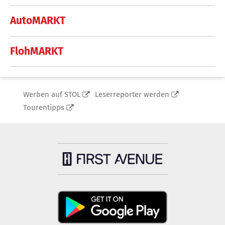
AutoMARKT
FlohMARKT
Werben auf STOL
Leserreporter werden
Tourentipps