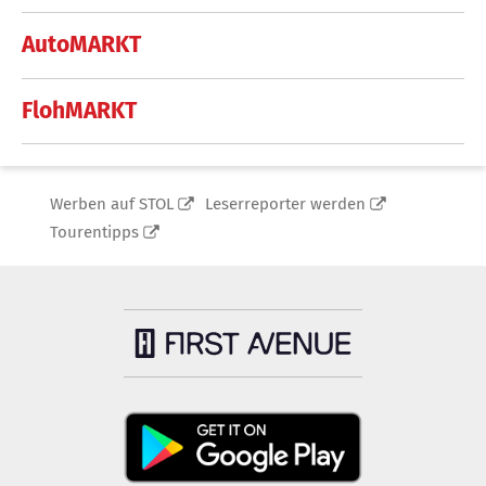
AutoMARKT
FlohMARKT
Werben auf STOL
Leserreporter werden
Tourentipps