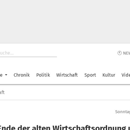
🕙 NE
ke
Chronik
Politik
Wirtschaft
Sport
Kultur
Vid
aft
Sonntag
Ende der alten Wirtschaftsordnung 