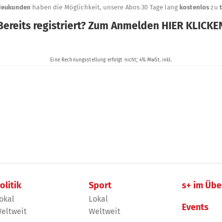
olitik
Sport
s+ im Übe
okal
Lokal
Events
eltweit
Weltweit