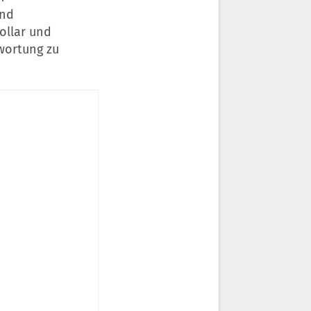
und
ollar und
twortung zu