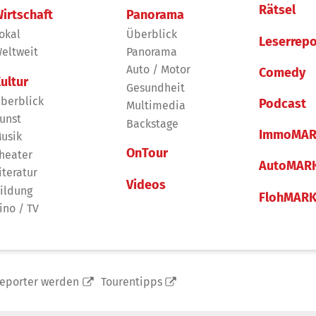
Rätsel
irtschaft
Panorama
okal
Überblick
Leserrepo
eltweit
Panorama
Auto / Motor
Comedy
ultur
Gesundheit
berblick
Podcast
Multimedia
unst
Backstage
ImmoMAR
usik
OnTour
heater
AutoMAR
iteratur
Videos
ildung
FlohMAR
ino / TV
reporter werden
Tourentipps