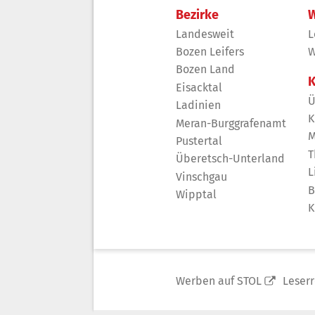
Bezirke
W
Landesweit
L
Bozen Leifers
W
Bozen Land
K
Eisacktal
Ü
Ladinien
K
Meran-Burggrafenamt
M
Pustertal
T
Überetsch-Unterland
L
Vinschgau
B
Wipptal
K
Werben auf STOL
Leser