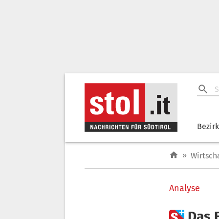
Bezir
»
Wirtsch
Analyse

Das 