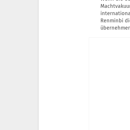
Machtvakuum
internationa
Renminbi die
übernehme