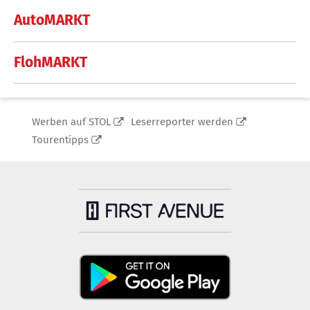
AutoMARKT
FlohMARKT
Werben auf STOL
Leserreporter werden
Tourentipps