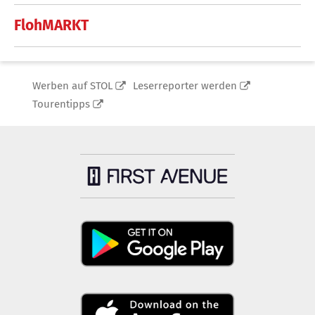
FlohMARKT
Werben auf STOL
Leserreporter werden
Tourentipps