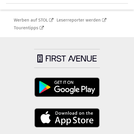
Werben auf STOL
Leserreporter werden
Tourentipps