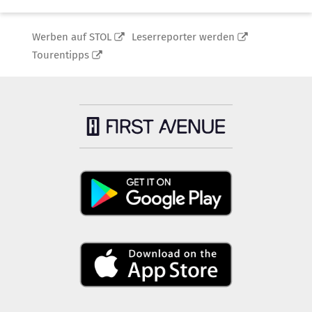
Werben auf STOL
Leserreporter werden
Tourentipps