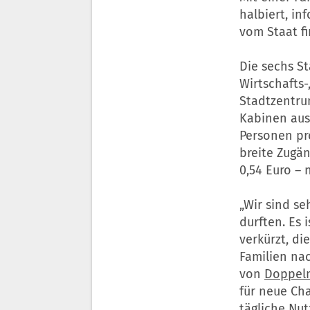
halbiert, in
vom Staat fi
Die sechs St
Wirtschafts-
Stadtzentru
Kabinen ausg
Personen pr
breite Zugän
0,54 Euro – 
„Wir sind se
durften. Es
verkürzt, d
Familien nac
von
Doppel
für neue Cha
tägliche Nut