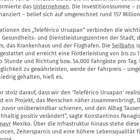
formierte das
Unternehmen
. Die Investitionssumme – 
nanziert – belief sich auf umgerechnet rund 157 Millio
ationen des „Teleférico Uruapan“ verbinden die wicht
, Gesundheits- und Dienstleistungszentren der Stadt, 
m, das Krankenhaus und der Flughafen. Die
Seilbahn
is
estattet und erreicht eine Förderleistung von bis zu 1
o Stunde und Richtung bzw. 54.000 Fahrgäste pro Tag.
glichkeit zu gewährleisten, werde der Fahrpreis – umg
niedrig gehalten, hieß es.
hr stolz darauf, dass wir den 'Teleférico Uruapan' realis
 ist ein Projekt, das Menschen näher zusammenbringt, 
ie zuvor unüberwindbar schienen, und den Alltag Tause
hhaltig positiv verändert“, sagte Konstantinos Panagi
mayr
Mexiko. Über die Infrastruktur hinaus stehe dies
ncen, Zeitersparnis und eine höhere Lebensqualität f
zung.