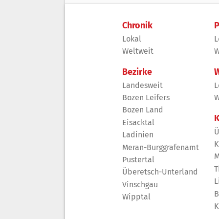
Chronik
P
Lokal
L
Weltweit
W
Bezirke
W
Landesweit
L
Bozen Leifers
W
Bozen Land
K
Eisacktal
Ü
Ladinien
K
Meran-Burggrafenamt
M
Pustertal
T
Überetsch-Unterland
L
Vinschgau
B
Wipptal
K