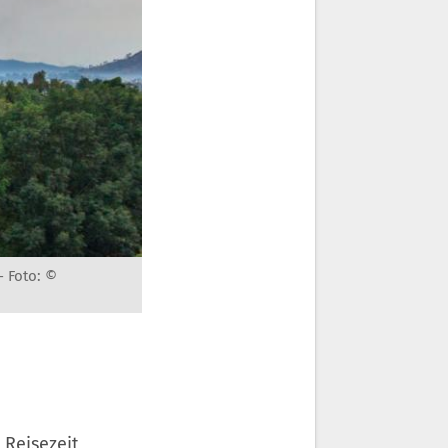
 -
Foto: ©
 Reisezeit