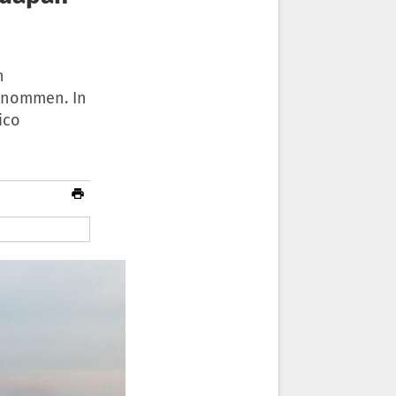
n
genommen. In
ico