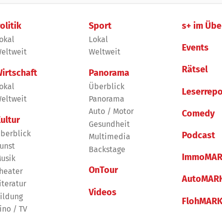
olitik
Sport
s+ im Übe
okal
Lokal
Events
eltweit
Weltweit
Rätsel
irtschaft
Panorama
okal
Überblick
Leserrepo
eltweit
Panorama
Auto / Motor
Comedy
ultur
Gesundheit
berblick
Podcast
Multimedia
unst
Backstage
ImmoMAR
usik
OnTour
heater
AutoMAR
iteratur
Videos
ildung
FlohMAR
ino / TV