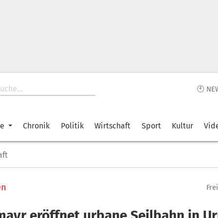
🕙 NE
ke
Chronik
Politik
Wirtschaft
Sport
Kultur
Vid
aft
en
Fre
ayr eröffnet urbane Seilbahn in U