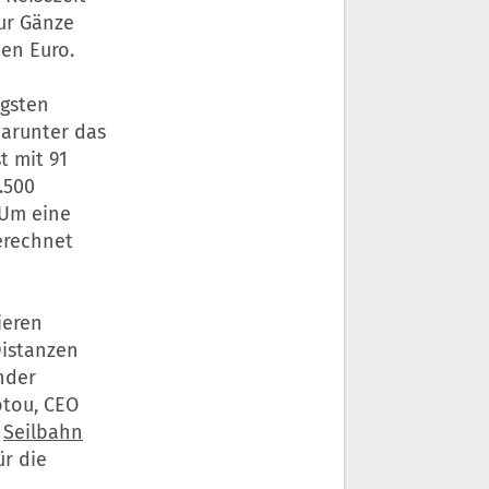
zur Gänze
nen Euro.
igsten
darunter das
t mit 91
.500
 Um eine
erechnet
ieren
Distanzen
nder
otou, CEO
e
Seilbahn
ür die