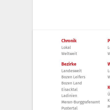
Chronik
P
Lokal
L
Weltweit
W
Bezirke
W
Landesweit
L
Bozen Leifers
W
Bozen Land
K
Eisacktal
Ü
Ladinien
K
Meran-Burggrafenamt
M
Pustertal