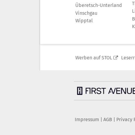
T
Überetsch-Unterland
L
Vinschgau
B
Wipptal
K
Werben auf STOL
Leser
Impressum
|
AGB
|
Privacy 