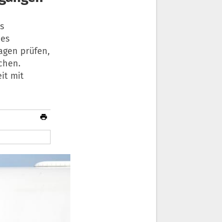
s
des
gen prüfen,
chen.
it mit