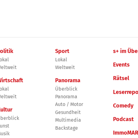
olitik
Sport
s+ im Übe
okal
Lokal
Events
eltweit
Weltweit
Rätsel
irtschaft
Panorama
okal
Überblick
Leserrepo
eltweit
Panorama
Auto / Motor
Comedy
ultur
Gesundheit
berblick
Podcast
Multimedia
unst
Backstage
ImmoMAR
usik