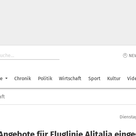
🕙 NE
ke
Chronik
Politik
Wirtschaft
Sport
Kultur
Vid
aft
Dienstag
Angebote für Fluglinie Alitalia eing