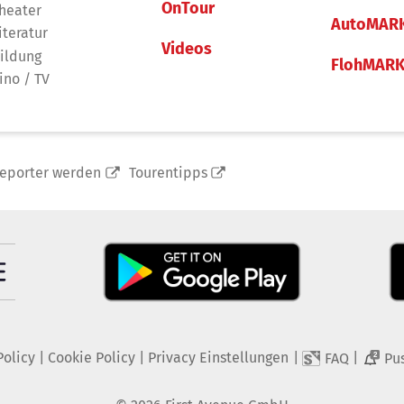
OnTour
heater
AutoMAR
iteratur
Videos
ildung
FlohMAR
ino / TV
reporter werden
Tourentipps
Policy
|
Cookie Policy
|
Privacy Einstellungen
|
|
FAQ
Pu
2