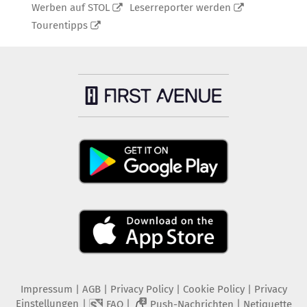
Werben auf STOL
Leserreporter werden
Tourentipps
Impressum
|
AGB
|
Privacy Policy
|
Cookie Policy
|
Privacy
Einstellungen
|
|
|
FAQ
Push-Nachrichten
Netiquette
2