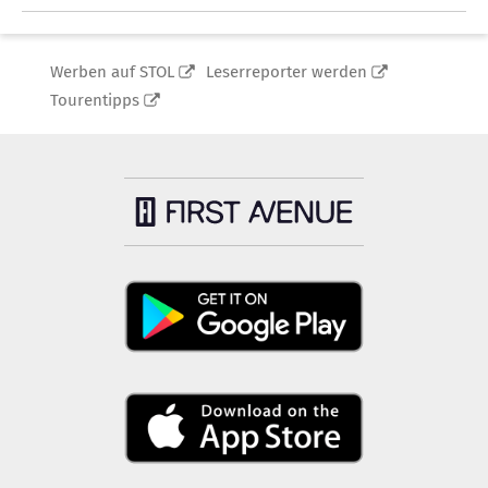
Werben auf STOL
Leserreporter werden
Tourentipps