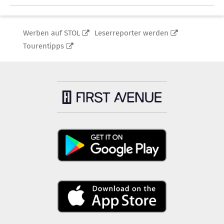
Werben auf STOL
Leserreporter werden
Tourentipps