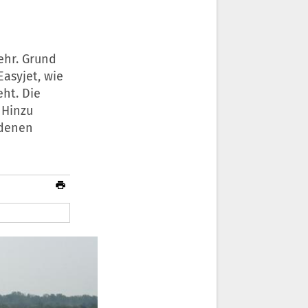
ehr. Grund
Easyjet, wie
ht. Die
 Hinzu
edenen