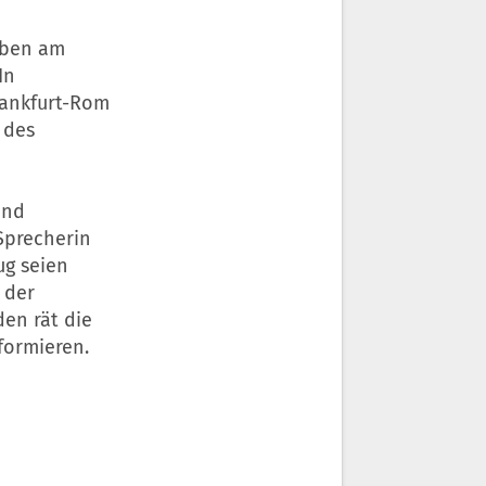
gaben am
In
rankfurt-Rom
 des
und
Sprecherin
ug seien
 der
en rät die
nformieren.