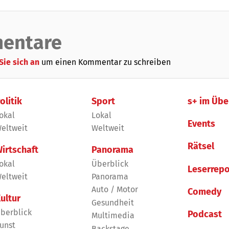
entare
Sie sich an
um einen Kommentar zu schreiben
olitik
Sport
s+ im Übe
okal
Lokal
Events
eltweit
Weltweit
Rätsel
irtschaft
Panorama
okal
Überblick
Leserrepo
eltweit
Panorama
Auto / Motor
Comedy
ultur
Gesundheit
berblick
Podcast
Multimedia
unst
Backstage