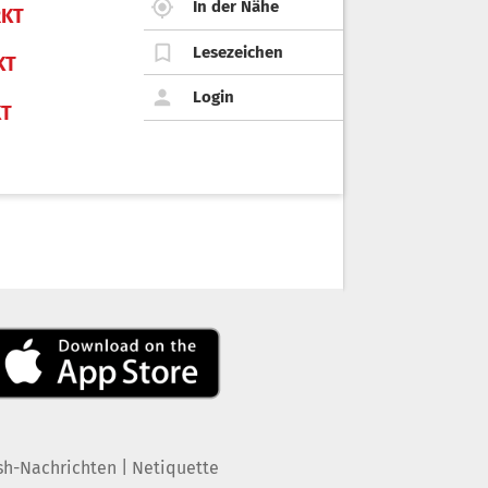
In der Nähe
KT
Lesezeichen
KT
Login
KT
|
sh-Nachrichten
Netiquette