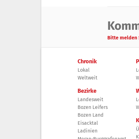
Komm
Bitte melden 
Chronik
P
Lokal
L
Weltweit
W
Bezirke
W
Landesweit
L
Bozen Leifers
W
Bozen Land
K
Eisacktal
Ü
Ladinien
K
Meran-Burggrafenamt