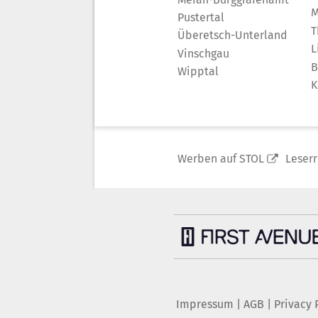
M
Pustertal
T
Überetsch-Unterland
L
Vinschgau
B
Wipptal
K
Werben auf STOL
Leser
Impressum
|
AGB
|
Privacy 