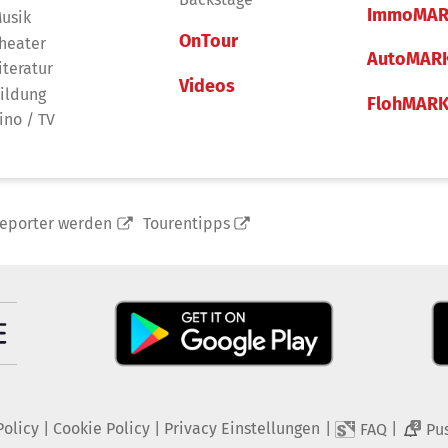
ImmoMAR
usik
OnTour
heater
AutoMAR
iteratur
Videos
ildung
FlohMAR
ino / TV
reporter werden
Tourentipps
Policy
|
Cookie Policy
|
Privacy Einstellungen
|
|
FAQ
Pu
2