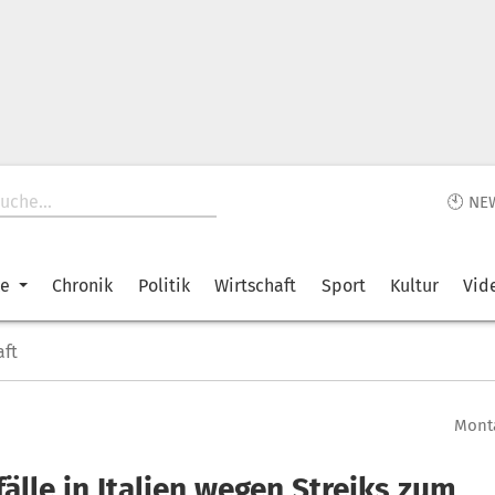
🕙 NE
ke
Chronik
Politik
Wirtschaft
Sport
Kultur
Vid
aft
Monta
älle in Italien wegen Streiks zum