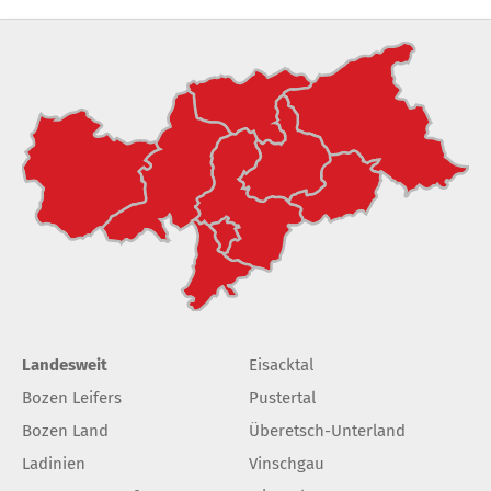
Landesweit
Eisacktal
Bozen Leifers
Pustertal
Bozen Land
Überetsch-Unterland
Ladinien
Vinschgau