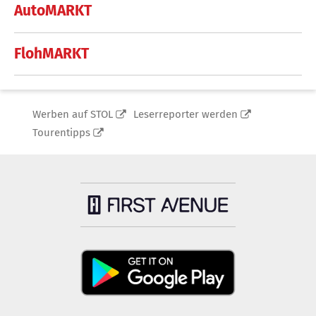
AutoMARKT
FlohMARKT
Werben auf STOL
Leserreporter werden
Tourentipps