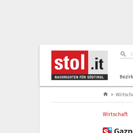
Bezir
»
Wirtsch
Wirtschaft

Gazp