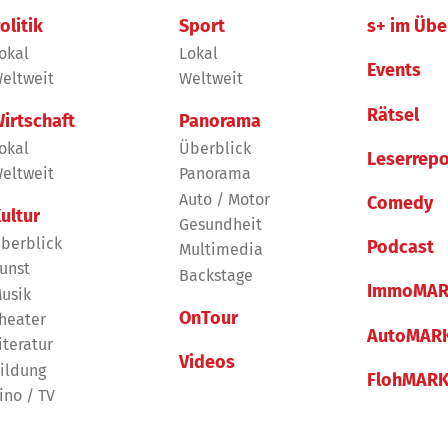
olitik
Sport
s+ im Übe
okal
Lokal
Events
eltweit
Weltweit
Rätsel
irtschaft
Panorama
okal
Überblick
Leserrepo
eltweit
Panorama
Auto / Motor
Comedy
ultur
Gesundheit
berblick
Podcast
Multimedia
unst
Backstage
ImmoMAR
usik
OnTour
heater
AutoMAR
iteratur
Videos
ildung
FlohMAR
ino / TV