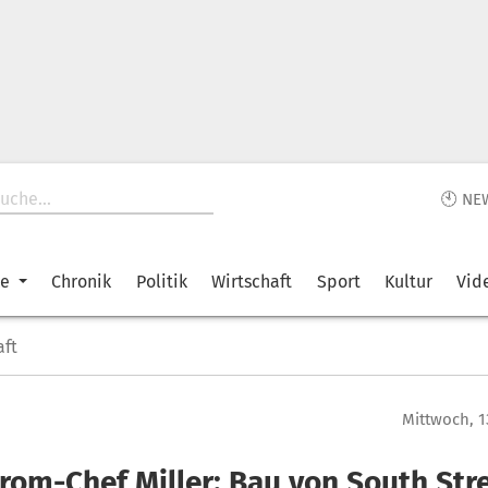
🕙 NE
ke
Chronik
Politik
Wirtschaft
Sport
Kultur
Vid
aft
Mittwoch, 1
rom-Chef Miller: Bau von South St