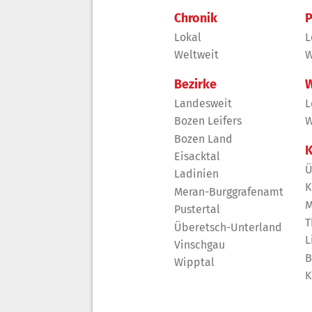
Chronik
P
Lokal
L
Weltweit
W
Bezirke
W
Landesweit
L
Bozen Leifers
W
Bozen Land
K
Eisacktal
Ü
Ladinien
K
Meran-Burggrafenamt
M
Pustertal
T
Überetsch-Unterland
L
Vinschgau
B
Wipptal
K