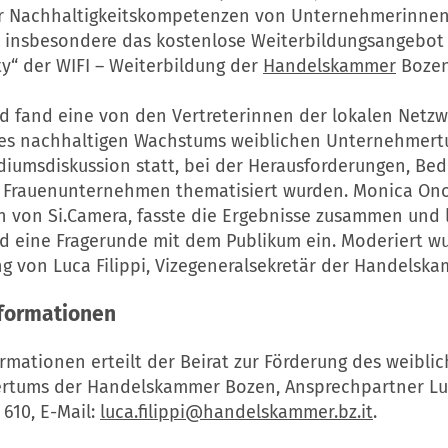
r Nachhaltigkeitskompetenzen von Unternehmerinnen.
 insbesondere das kostenlose Weiterbildungsangebo
ty“ der WIFI – Weiterbildung der
Handelskammer
Bozen
d fand eine von den Vertreterinnen der lokalen Netzw
es nachhaltigen Wachstums weiblichen Unternehmer
diumsdiskussion statt, bei der Herausforderungen, Bed
 Frauenunternehmen thematisiert wurden. Monica Ono
n von Si.Camera, fasste die Ergebnisse zusammen und 
d eine Fragerunde mit dem Publikum ein. Moderiert wu
ng
von Luca Filippi, Vizegeneralsekretär der
Handelska
nformationen
rmationen erteilt der Beirat zur Förderung des weibli
rtums der
Handelskammer
Bozen, Ansprechpartner Luc
 610, E-Mail:
luca.filippi@handelskammer.bz.it
.