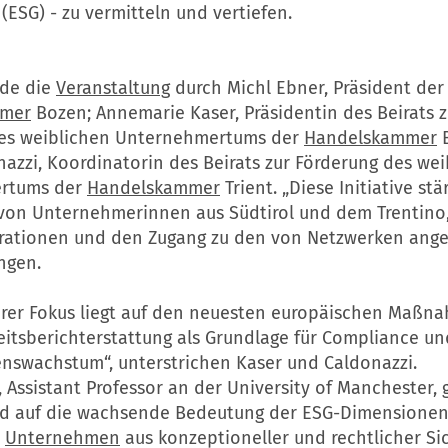
ESG) - zu vermitteln und vertiefen.
rde die
Veranstaltung
durch Michl Ebner, Präsident der
mmer
Bozen; Annemarie Kaser, Präsidentin des Beirats z
es weiblichen Unternehmertums der
Handelskammer
B
azzi, Koordinatorin des Beirats zur Förderung des wei
rtums der
Handelskammer
Trient. „Diese Initiative stä
von Unternehmerinnen aus Südtirol und dem Trentino,
rationen und den Zugang zu den von Netzwerken ang
ngen.
rer Fokus liegt auf den neuesten europäischen Maßn
eitsberichterstattung als Grundlage für Compliance un
swachstum“, unterstrichen Kaser und Caldonazzi.
 Assistant Professor an der University of Manchester, 
d auf die wachsende Bedeutung der ESG-Dimensionen 
e
Unternehmen
aus konzeptioneller und rechtlicher Sic