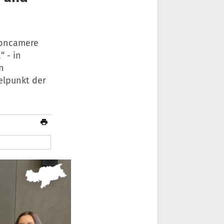
ioncamere
“ - in
n
elpunkt der