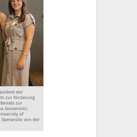
räsident der
ts zur Förderung
eirats zur
a Giovannini,
niversity of
 Sperandio von der