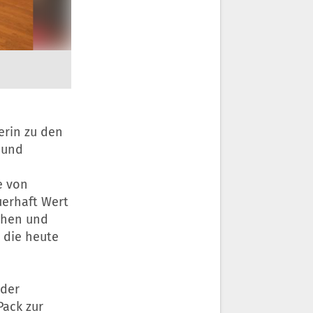
rin zu den
 und
e von
uerhaft Wert
ichen und
 die heute
 der
ack zur