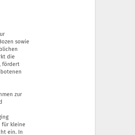
ur
ozen sowie
blichen
rkt die
 fördert
ebotenen
ahmen zur
d
ging
für kleine
ht ein. In