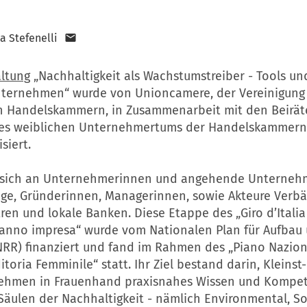
a Stefenelli
altung
„Nachhaltigkeit als Wachstumstreiber - Tools u
nternehmen“ wurde von Unioncamere, der Vereinigung
en Handelskammern, in Zusammenarbeit mit den Beiräte
des weiblichen Unternehmertums der Handelskammern
siert.
e sich an Unternehmerinnen und angehende Unterneh
ige, Gründerinnen, Managerinnen, sowie Akteure Verb
en und lokale Banken. Diese Etappe des „Giro d’Italia
anno impresa“ wurde vom Nationalen Plan für Aufbau
PNRR) finanziert und fand im Rahmen des „Piano Nazio
itoria Femminile“ statt. Ihr Ziel bestand darin, Kleinst
ehmen in Frauenhand praxisnahes Wissen und Kompe
Säulen der Nachhaltigkeit - nämlich Environmental, So