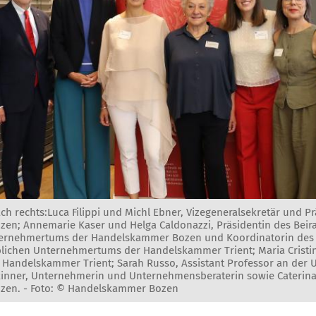
ach rechts:Luca Filippi und Michl Ebner, Vizegeneralsekretär und P
n; Annemarie Kaser und Helga Caldonazzi, Präsidentin des Beira
ternehmertums der Handelskammer Bozen und Koordinatorin des B
lichen Unternehmertums der Handelskammer Trient; Maria Cristin
 Handelskammer Trient; Sarah Russo, Assistant Professor an der U
inner, Unternehmerin und Unternehmensberaterin sowie Caterina
zen. -
Foto: © Handelskammer Bozen