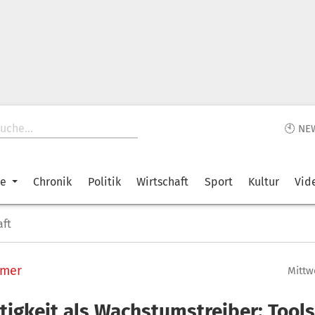
🕙 NE
ke
Chronik
Politik
Wirtschaft
Sport
Kultur
Vid
aft
mmer
Mittwo
tigkeit als Wachstumstreiber: Tool