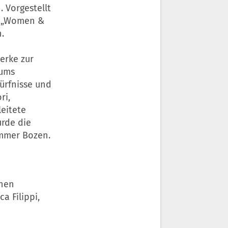
 Vorgestellt
t „Women &
.
erke zur
tums
ürfnisse und
ri,
leitete
rde die
mmer
Bozen.
chen
a Filippi,