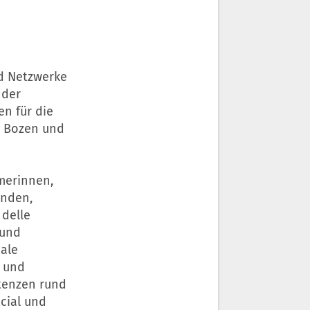
nd Netzwerke
 der
n für die
 Bozen und
merinnen,
änden,
 delle
 und
nale
- und
tenzen rund
cial und