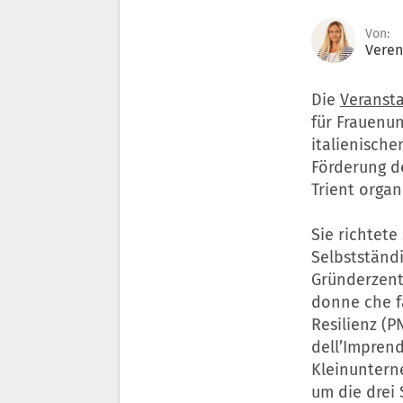
Von:
Veren
Die
Veranst
für Frauenu
italienisch
Förderung 
Trient organi
Sie richtet
Selbstständ
Gründerzentr
donne che f
Resilienz (
dell’Imprend
Kleinuntern
um die drei 