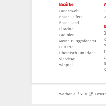
Bezirke
W
Landesweit
L
Bozen Leifers
W
Bozen Land
K
Eisacktal
Ü
Ladinien
K
Meran-Burggrafenamt
M
Pustertal
T
Überetsch-Unterland
L
Vinschgau
B
Wipptal
K
Werben auf STOL
Leser