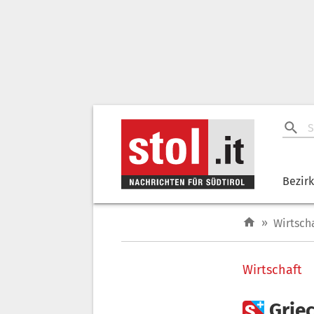
Bezir
»
Wirtsch
Wirtschaft

Grie