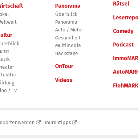
Rätsel
irtschaft
Panorama
okal
Überblick
Leserrepo
eltweit
Panorama
Auto / Motor
Comedy
ultur
Gesundheit
berblick
Podcast
Multimedia
unst
Backstage
ImmoMAR
usik
OnTour
heater
AutoMAR
iteratur
Videos
ildung
FlohMAR
ino / TV
reporter werden
Tourentipps