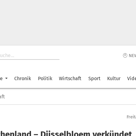
🕙 NE
ke
Chronik
Politik
Wirtschaft
Sport
Kultur
Vid
aft
Freit
chenland – Dijsselbloem verkündet