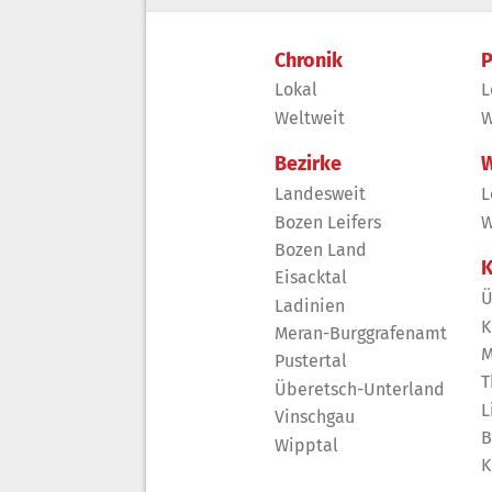
Chronik
P
Lokal
L
Weltweit
W
Bezirke
W
Landesweit
L
Bozen Leifers
W
Bozen Land
K
Eisacktal
Ü
Ladinien
K
Meran-Burggrafenamt
M
Pustertal
T
Überetsch-Unterland
L
Vinschgau
B
Wipptal
K