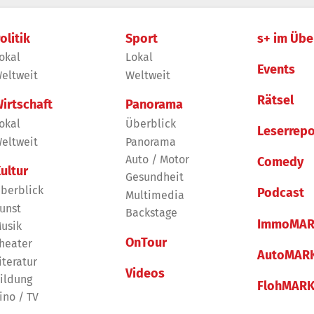
olitik
Sport
s+ im Übe
okal
Lokal
Events
eltweit
Weltweit
Rätsel
irtschaft
Panorama
okal
Überblick
Leserrepo
eltweit
Panorama
Auto / Motor
Comedy
ultur
Gesundheit
berblick
Podcast
Multimedia
unst
Backstage
ImmoMAR
usik
OnTour
heater
AutoMAR
iteratur
Videos
ildung
FlohMAR
ino / TV