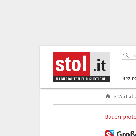
Bezir
»
Wirtsch
Bauernprote

Groß