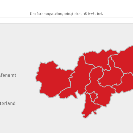
afenamt
terland