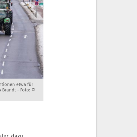
ntionen etwa für
s Brandt -
Foto: ©
ler, dazu