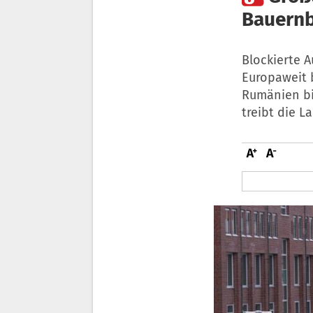
Bauernb
Blockierte 
Europaweit b
Rumänien bis
treibt die L