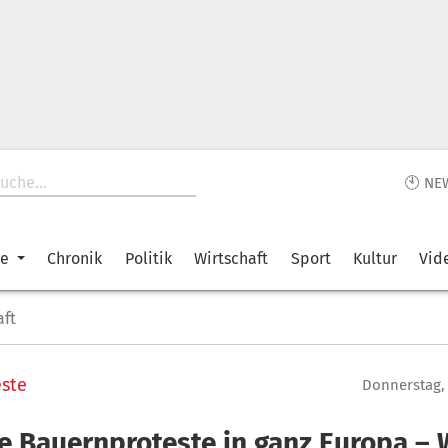
🕙 NE
ke
Chronik
Politik
Wirtschaft
Sport
Kultur
Vid
aft
ste
Donnerstag, 
e Bauernproteste in ganz Europa – 