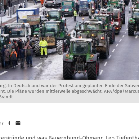
rg: In Deutschland war der Protest am geplanten Ende der Subve
nnt. Die Pläne wurden mittlerweile abgeschwächt. APA/dpa/Marcu
Brandt
er
ntergründe und was Bauernbund-Obmann Leo Tiefentha