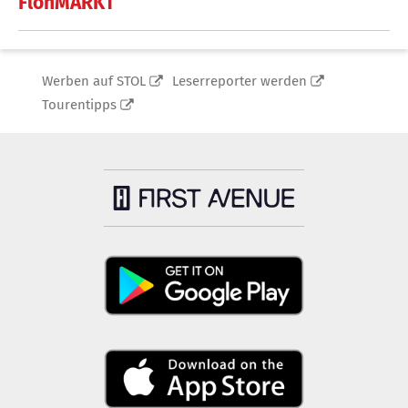
FlohMARKT
Werben auf STOL
Leserreporter werden
Tourentipps