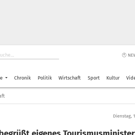
🕙 NE
ke
Chronik
Politik
Wirtschaft
Sport
Kultur
Vid
aft
Dienstag, 
begrüßt eigenes Tourismusministe