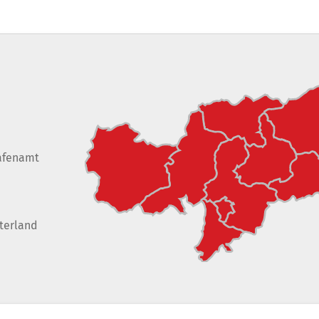
afenamt
terland