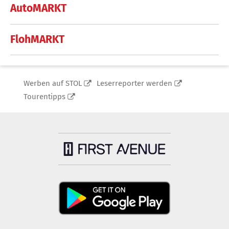
AutoMARKT
FlohMARKT
Werben auf STOL
Leserreporter werden
Tourentipps