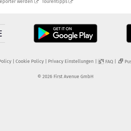
reporter werden
Tourentipps
Policy
|
Cookie Policy
|
Privacy Einstellungen
|
|
FAQ
Pu
2
©
2026
First Avenue GmbH