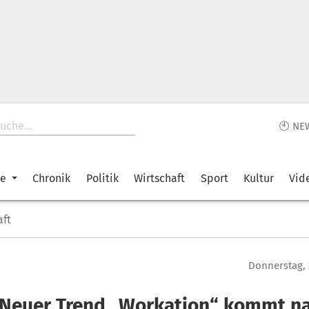
🕙 NE
ke
Chronik
Politik
Wirtschaft
Sport
Kultur
Vid
aft
Donnerstag, 
 Neuer Trend „Workation“ kommt n