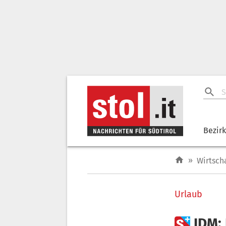
Bezir
»
Wirtsch
Urlaub

IDM: