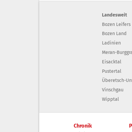
Landesweit
Bozen Leifers
Bozen Land
Ladinien
Meran-Burggr
Eisacktal
Pustertal
Überetsch-Un
Vinschgau
Wipptal
Chronik
P