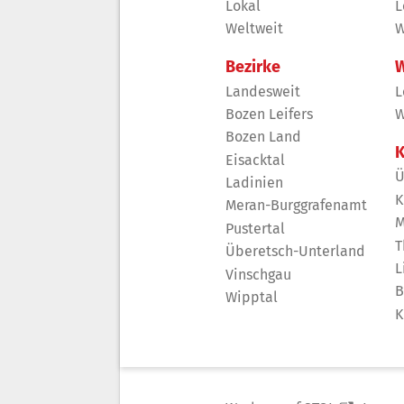
Lokal
L
Weltweit
W
Bezirke
W
Landesweit
L
Bozen Leifers
W
Bozen Land
K
Eisacktal
Ü
Ladinien
K
Meran-Burggrafenamt
M
Pustertal
T
Überetsch-Unterland
L
Vinschgau
B
Wipptal
K