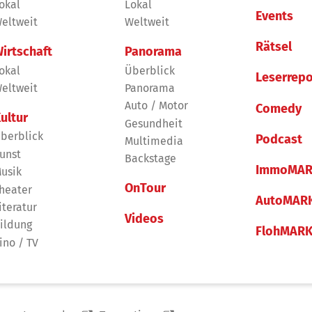
okal
Lokal
Events
eltweit
Weltweit
Rätsel
irtschaft
Panorama
okal
Überblick
Leserrepo
eltweit
Panorama
Auto / Motor
Comedy
ultur
Gesundheit
berblick
Podcast
Multimedia
unst
Backstage
ImmoMAR
usik
OnTour
heater
AutoMAR
iteratur
Videos
ildung
FlohMAR
ino / TV