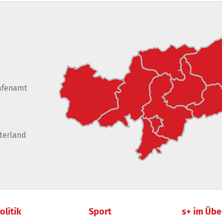
afenamt
terland
olitik
Sport
s+ im Übe