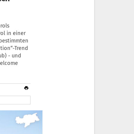
rols
ol in einer
n bestimmten
ation“-Trend
ub) - und
Welcome