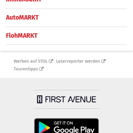
AutoMARKT
FlohMARKT
Werben auf STOL
Leserreporter werden
Tourentipps