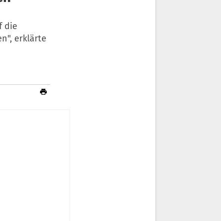
f die
", erklärte