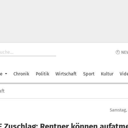
🕙 NE
ke
Chronik
Politik
Wirtschaft
Sport
Kultur
Vid
aft
Samstag, 
F Zuschlag: Rentner können aufatm