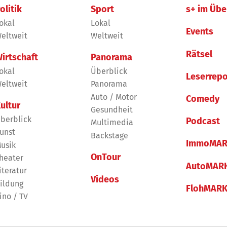
olitik
Sport
s+ im Übe
okal
Lokal
Events
eltweit
Weltweit
Rätsel
irtschaft
Panorama
okal
Überblick
Leserrepo
eltweit
Panorama
Auto / Motor
Comedy
ultur
Gesundheit
berblick
Podcast
Multimedia
unst
Backstage
ImmoMAR
usik
OnTour
heater
AutoMAR
iteratur
Videos
ildung
FlohMAR
ino / TV