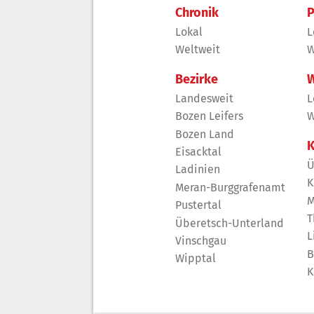
Chronik
P
Lokal
L
Weltweit
W
Bezirke
W
Landesweit
L
Bozen Leifers
W
Bozen Land
K
Eisacktal
Ü
Ladinien
K
Meran-Burggrafenamt
M
Pustertal
T
Überetsch-Unterland
L
Vinschgau
B
Wipptal
K