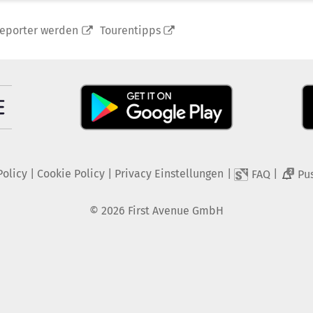
reporter werden
Tourentipps
Policy
|
Cookie Policy
|
Privacy Einstellungen
|
|
FAQ
Pu
2
©
2026
First Avenue GmbH