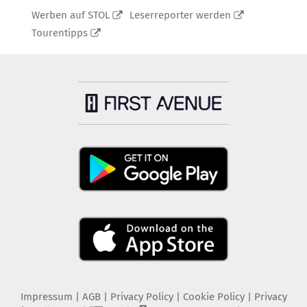
Werben auf STOL
Leserreporter werden
Tourentipps
Impressum
|
AGB
|
Privacy Policy
|
Cookie Policy
|
Privacy