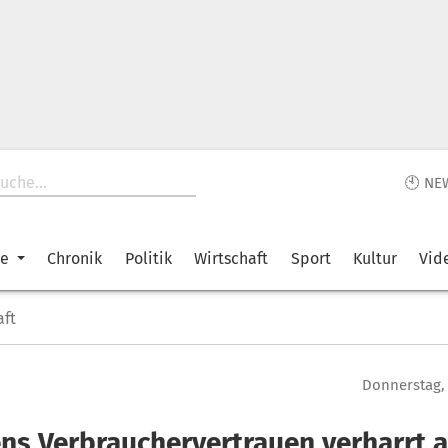
🕙 NE
ke
Chronik
Politik
Wirtschaft
Sport
Kultur
Vid
aft
Donnerstag, 
ens Verbrauchervertrauen verharrt a