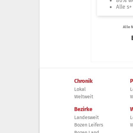
Chronik
P
Lokal
L
Weltweit
W
Bezirke
W
Landesweit
L
Bozen Leifers
W
Bozen Land