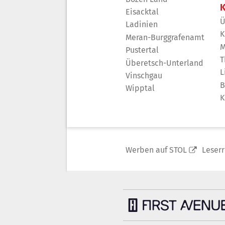
K
Eisacktal
Ü
Ladinien
K
Meran-Burggrafenamt
M
Pustertal
T
Überetsch-Unterland
L
Vinschgau
B
Wipptal
K
Werben auf STOL
Leser