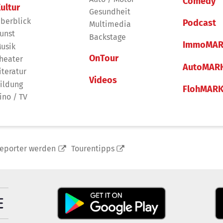
Comedy
ultur
Gesundheit
berblick
Podcast
Multimedia
unst
Backstage
ImmoMAR
usik
OnTour
heater
AutoMAR
iteratur
Videos
ildung
FlohMAR
ino / TV
reporter werden
Tourentipps