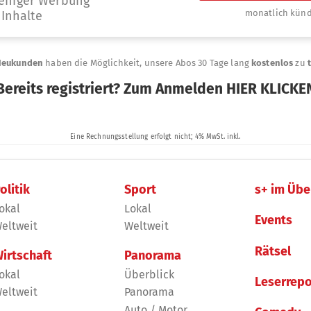
olitik
Sport
s+ im Übe
okal
Lokal
Events
eltweit
Weltweit
Rätsel
irtschaft
Panorama
okal
Überblick
Leserrepo
eltweit
Panorama
Auto / Motor