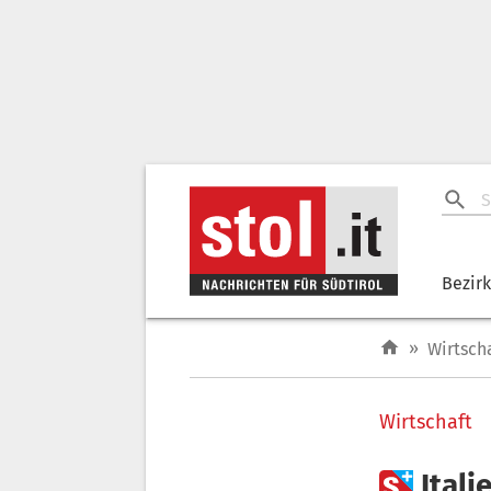
Bezir
»
Wirtsch
Wirtschaft

Itali