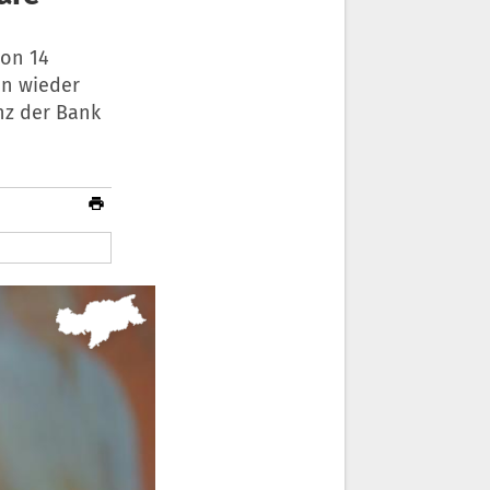
von 14
en wieder
nz der Bank