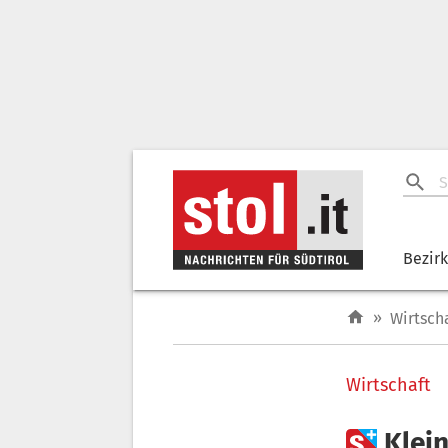
Bezir
»
Wirtsch
Wirtschaft

Klei