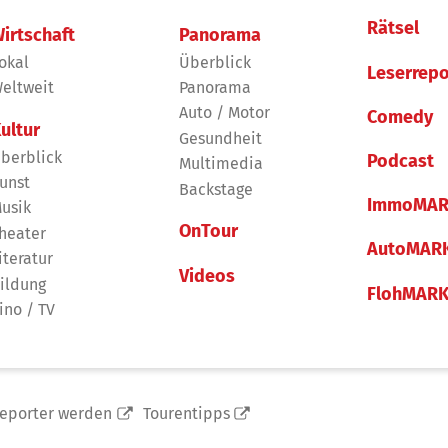
Rätsel
irtschaft
Panorama
okal
Überblick
Leserrepo
eltweit
Panorama
Auto / Motor
Comedy
ultur
Gesundheit
berblick
Podcast
Multimedia
unst
Backstage
ImmoMAR
usik
OnTour
heater
AutoMAR
iteratur
Videos
ildung
FlohMAR
ino / TV
reporter werden
Tourentipps