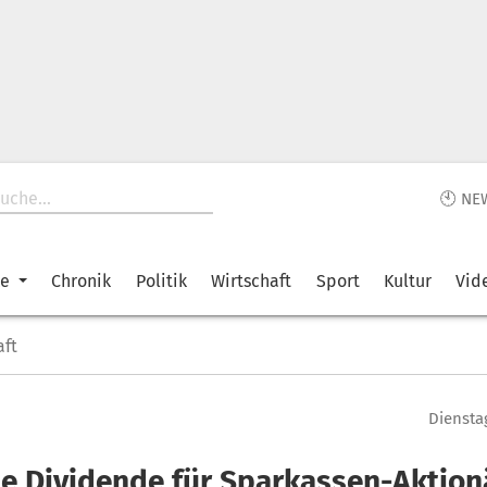
🕙 NE
ke
Chronik
Politik
Wirtschaft
Sport
Kultur
Vid
aft
Dienstag
ne Dividende für Sparkassen-Aktion