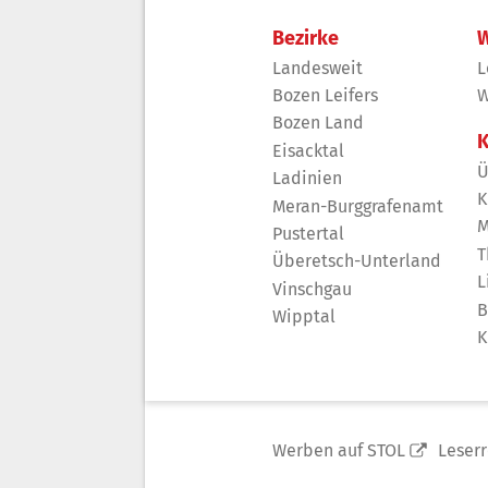
Bezirke
W
Landesweit
L
Bozen Leifers
W
Bozen Land
K
Eisacktal
Ü
Ladinien
K
Meran-Burggrafenamt
M
Pustertal
T
Überetsch-Unterland
L
Vinschgau
B
Wipptal
K
Werben auf STOL
Leser