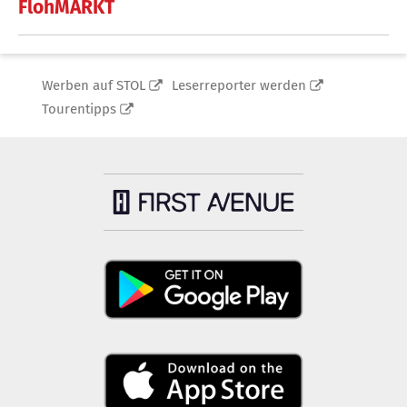
FlohMARKT
Werben auf STOL
Leserreporter werden
Tourentipps