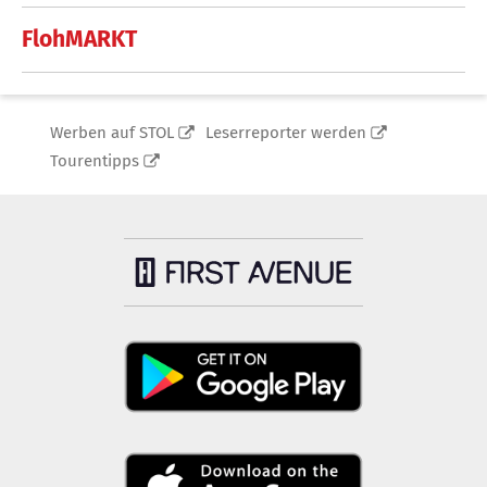
FlohMARKT
Werben auf STOL
Leserreporter werden
Tourentipps