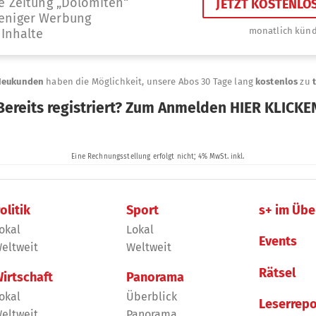
olitik
Sport
s+ im Übe
okal
Lokal
Events
eltweit
Weltweit
Rätsel
irtschaft
Panorama
okal
Überblick
Leserrepo
eltweit
Panorama