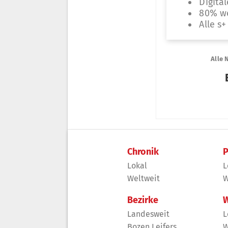
Chronik
P
Lokal
L
Weltweit
W
Bezirke
W
Landesweit
L
Bozen Leifers
W