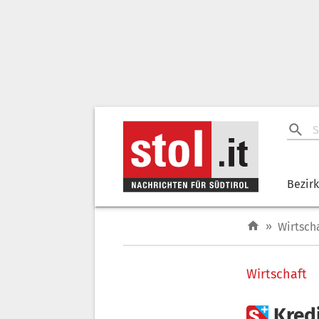
Bezir
»
Wirtsch
Wirtschaft

Kred