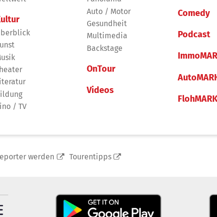
Auto / Motor
Comedy
ultur
Gesundheit
berblick
Podcast
Multimedia
unst
Backstage
ImmoMAR
usik
OnTour
heater
AutoMAR
iteratur
Videos
ildung
FlohMAR
ino / TV
reporter werden
Tourentipps