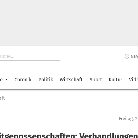
🕙 NE
ke
Chronik
Politik
Wirtschaft
Sport
Kultur
Vid
aft
Freitag, 
itgenossenschaften: Verhandlungen