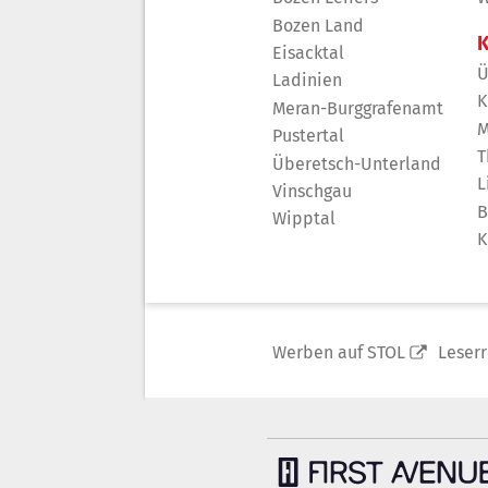
Bozen Land
K
Eisacktal
Ü
Ladinien
K
Meran-Burggrafenamt
M
Pustertal
T
Überetsch-Unterland
L
Vinschgau
B
Wipptal
K
Werben auf STOL
Leser