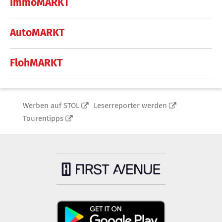
ImmoMARKT
AutoMARKT
FlohMARKT
Werben auf STOL
Leserreporter werden
Tourentipps