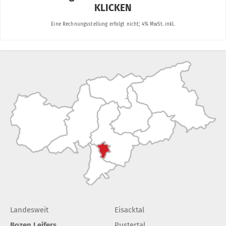
Landesweit
Eisacktal
Bozen Leifers
Pustertal