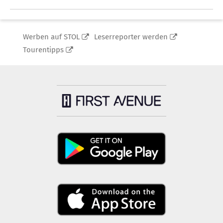
Werben auf STOL
Leserreporter werden
Tourentipps