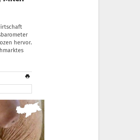
irtschaft
tsbarometer
ozen hervor.
chmarktes