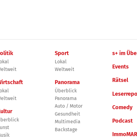
olitik
Sport
s+ im Übe
okal
Lokal
Events
eltweit
Weltweit
Rätsel
irtschaft
Panorama
okal
Überblick
Leserrepo
eltweit
Panorama
Auto / Motor
Comedy
ultur
Gesundheit
berblick
Podcast
Multimedia
unst
Backstage
ImmoMAR
usik