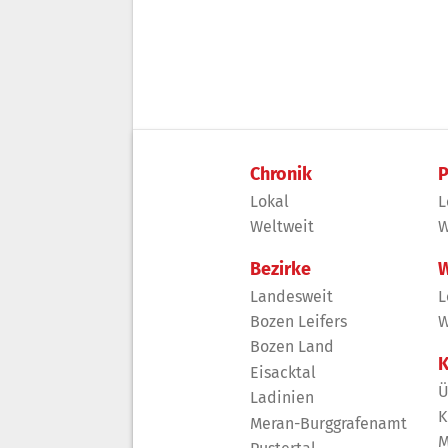
Chronik
P
Lokal
L
Weltweit
W
Bezirke
W
Landesweit
L
Bozen Leifers
W
Bozen Land
K
Eisacktal
Ü
Ladinien
K
Meran-Burggrafenamt
M