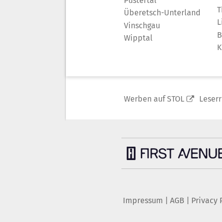
Pustertal
T
Überetsch-Unterland
L
Vinschgau
B
Wipptal
K
Werben auf STOL
Leser
Impressum
|
AGB
|
Privacy 