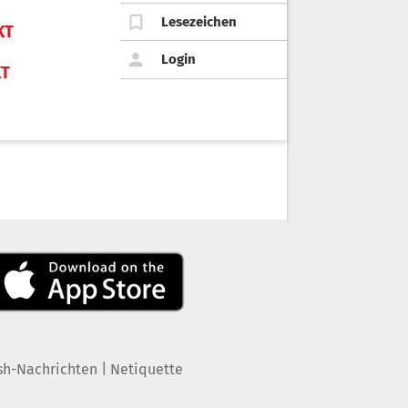
Lesezeichen
KT
Login
KT
|
sh-Nachrichten
Netiquette