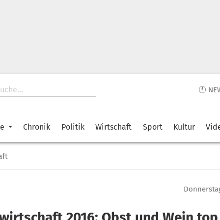
🕙 NE
ke
Chronik
Politik
Wirtschaft
Sport
Kultur
Vid
aft
Donnerstag
wirtschaft 2016: Obst und Wein top,