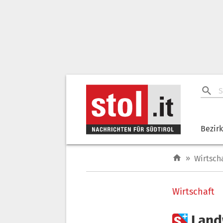
Bezir
»
Wirtsch
Wirtschaft

Land