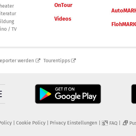
OnTour
heater
AutoMAR
iteratur
Videos
ildung
FlohMAR
ino / TV
reporter werden
Tourentipps
Policy
|
Cookie Policy
|
Privacy Einstellungen
|
|
FAQ
Pu
2