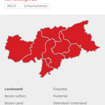
Milch
Unternehmen
Landesweit
Eisacktal
Bozen Leifers
Pustertal
Bozen Land
Überetsch-Unterland