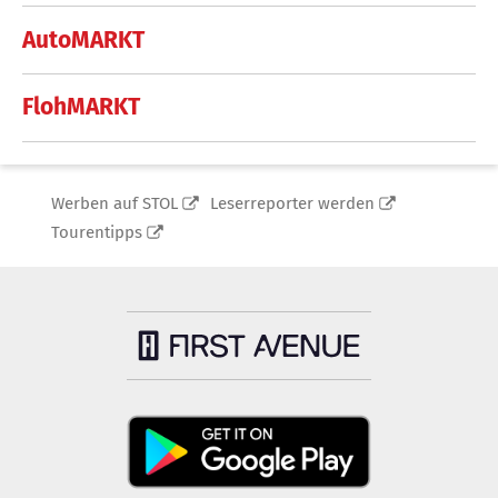
AutoMARKT
FlohMARKT
Werben auf STOL
Leserreporter werden
Tourentipps